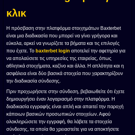
κλικ
Η πρόσβαση στην πλατφόρμα στοιχημάτων Baxterbet
είναι μια διαδικασία που μπορεί να γίνει γρήγορα και
εύκολα, αρκεί να γνωρίζετε τα βήματα και τις επιλογές
που έχετε. Το
baxterbet login
αποτελεί την αφετηρία για
να απολαύσετε τις υπηρεσίες της εταιρείας, όπως
αθλητικά στοιχήματα, καζίνο και άλλα. Η απλότητα και η
ασφάλεια είναι δύο βασικά στοιχεία που χαρακτηρίζουν
την διαδικασία σύνδεσης.
Πριν προχωρήσετε στην σύνδεση, βεβαιωθείτε ότι έχετε
δημιουργήσει έναν λογαριασμό στην πλατφόρμα. Η
διαδικασία εγγραφής είναι απλή και απαιτεί την παροχή
κάποιων βασικών προσωπικών στοιχείων. Αφού
ολοκληρώσετε την εγγραφή, θα λάβετε τα στοιχεία
σύνδεσης, τα οποία θα χρειαστείτε για να αποκτήσετε