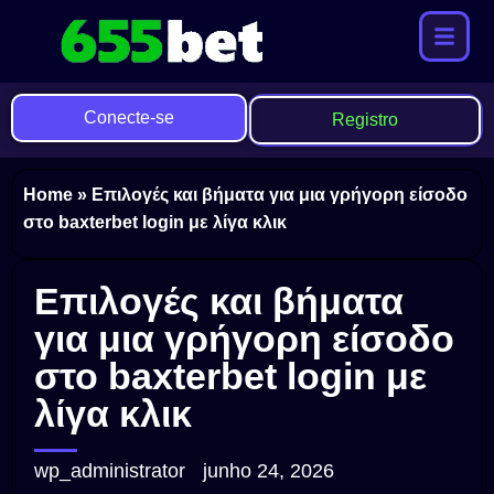
Conecte-se
Registro
Home
»
Επιλογές και βήματα για μια γρήγορη είσοδο
στο baxterbet login με λίγα κλικ
Επιλογές και βήματα
για μια γρήγορη είσοδο
στο baxterbet login με
λίγα κλικ
wp_administrator
junho 24, 2026