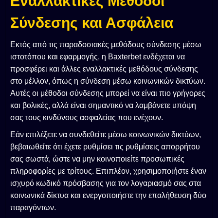
Εναλλακτικές Μέθοδοι
Σύνδεσης και Ασφάλεια
Εκτός από τις παραδοσιακές μεθόδους σύνδεσης μέσω
ιστοτόπου και εφαρμογής, η Baxterbet ενδέχεται να
προσφέρει και άλλες εναλλακτικές μεθόδους σύνδεσης
στο μέλλον, όπως η σύνδεση μέσω κοινωνικών δικτύων.
Αυτές οι μέθοδοι σύνδεσης μπορεί να είναι πιο γρήγορες
και βολικές, αλλά είναι σημαντικό να λαμβάνετε υπόψη
σας τους κινδύνους ασφαλείας που ενέχουν.
Εάν επιλέξετε να συνδεθείτε μέσω κοινωνικών δικτύων,
βεβαιωθείτε ότι έχετε ρυθμίσει τις ρυθμίσεις απορρήτου
σας σωστά, ώστε να μην κοινοποιείτε προσωπικές
πληροφορίες με τρίτους. Επιπλέον, χρησιμοποιήστε έναν
ισχυρό κωδικό πρόσβασης για τον λογαριασμό σας στα
κοινωνικά δίκτυα και ενεργοποιήστε την επαλήθευση δύο
παραγόντων.