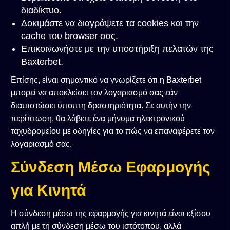
διαδίκτυο.
Δοκιμάστε να διαγράψετε τα cookies και την
cache του browser σας.
Επικοινωνήστε με την υποστήριξη πελατών της
Baxterbet.
Επίσης, είναι σημαντικό να γνωρίζετε ότι η Baxterbet
μπορεί να αποκλείσει τον λογαριασμό σας εάν
διαπιστώσει ύποπτη δραστηριότητα. Σε αυτήν την
περίπτωση, θα λάβετε ένα μήνυμα ηλεκτρονικού
ταχυδρομείου με οδηγίες για το πώς να επαναφέρετε τον
λογαριασμό σας.
Σύνδεση Μέσω Εφαρμογής
για Κινητά
Η σύνδεση μέσω της εφαρμογής για κινητά είναι εξίσου
απλή με τη σύνδεση μέσω του ιστότοπου, αλλά