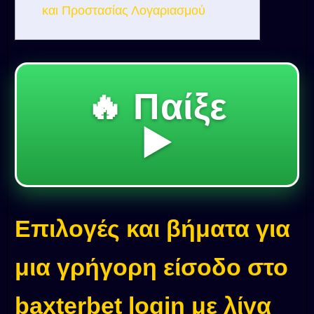
και Προστασίας Λογαριασμού
🔥 Παίξε
▶️
Επιλογές και βήματα για
μια γρήγορη είσοδο στο
baxterbet login με λίγα