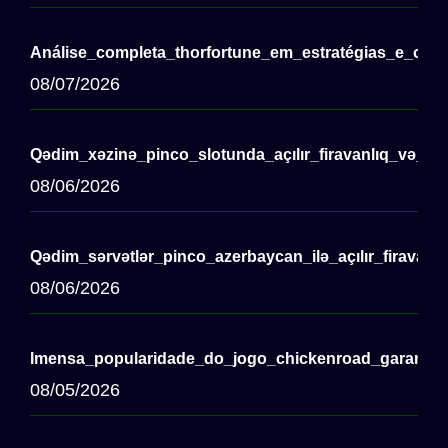
Análise_completa_thorfortune_em_estratégias_e_opor
08/07/2026
Qədim_xəzinə_pinco_slotunda_açılır_firavanlıq_və_m
08/06/2026
Qədim_sərvətlər_pinco_azerbaycan_ilə_açılır_firavanl
08/06/2026
Imensa_popularidade_do_jogo_chickenroad_garante_d
08/05/2026