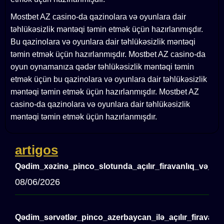
Mostbet AZ casino-da qazinolara və oyunlara dair
təhlükəsizlik məntəqi təmin etmək üçün hazırlanmışdır.
Bu qazinolara və oyunlara dair təhlükəsizlik məntəqi
təmin etmək üçün hazırlanmışdır. Mostbet AZ casino-da
oyun oynamanıza qədər təhlükəsizlik məntəqi təmin
etmək üçün bu qazinolara və oyunlara dair təhlükəsizlik
məntəqi təmin etmək üçün hazırlanmışdır. Mostbet AZ
casino-da qazinolara və oyunlara dair təhlükəsizlik
məntəqi təmin etmək üçün hazırlanmışdır.
artigos
Qədim_xəzinə_pinco_slotunda_açılır_firavanlıq_və_m
08/06/2026
Qədim_sərvətlər_pinco_azerbaycan_ilə_açılır_firavanl