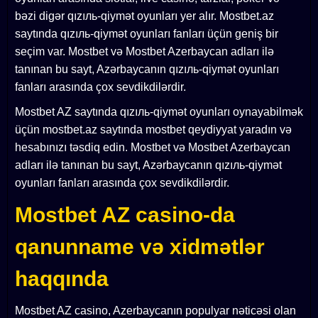
bəzi digər qızıль-qiymət oyunları yer alır. Mostbet.az
saytında qızıль-qiymət oyunları fanları üçün geniş bir
seçim var. Mostbet və Mostbet Azerbaycan adları ilə
tanınan bu sayt, Azərbaycanın qızıль-qiymət oyunları
fanları arasında çox sevdikdilərdir.
Mostbet AZ saytında qızıль-qiymət oyunları oynayabilmək
üçün mostbet.az saytında mostbet qeydiyyat yaradın və
hesabınızı təsdiq edin. Mostbet və Mostbet Azerbaycan
adları ilə tanınan bu sayt, Azərbaycanın qızıль-qiymət
oyunları fanları arasında çox sevdikdilərdir.
Mostbet AZ casino-da
qanunname və xidmətlər
haqqında
Mostbet AZ casino, Azerbaycanın populyar nəticəsi olan