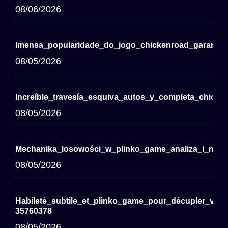
08/06/2026
Imensa_popularidade_do_jogo_chickenroad_garante_d
08/05/2026
Increíble_travesía_esquiva_autos_y_completa_chicken
08/05/2026
Mechanika_losowości_w_plinko_game_analiza_i_moż
08/05/2026
Habileté_subtile_et_plinko_game_pour_décupler_vos_
35760378
08/05/2026