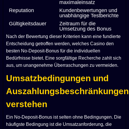
maximaleinsatz
Reputation
Kundenbewertungen und
unabhängige Testberichte
Gültigkeitsdauer
Zeitraum für die
Umsetzung des Bonus
Nach der Bewertung dieser Kriterien kann eine fundierte
Entscheidung getroffen werden, welches Casino den
besten No-Deposit-Bonus für die individuellen
Bedürfnisse bietet. Eine sorgfältige Recherche zahlt sich
aus, um unangenehme Überraschungen zu vermeiden.
Umsatzbedingungen und
Auszahlungsbeschränkungen
verstehen
Ein No-Deposit-Bonus ist selten ohne Bedingungen. Die
häufigste Bedingung ist die Umsatzanforderung, die