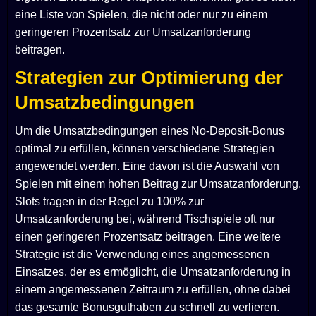
eine Liste von Spielen, die nicht oder nur zu einem
geringeren Prozentsatz zur Umsatzanforderung
beitragen.
Strategien zur Optimierung der
Umsatzbedingungen
Um die Umsatzbedingungen eines No-Deposit-Bonus
optimal zu erfüllen, können verschiedene Strategien
angewendet werden. Eine davon ist die Auswahl von
Spielen mit einem hohen Beitrag zur Umsatzanforderung.
Slots tragen in der Regel zu 100% zur
Umsatzanforderung bei, während Tischspiele oft nur
einen geringeren Prozentsatz beitragen. Eine weitere
Strategie ist die Verwendung eines angemessenen
Einsatzes, der es ermöglicht, die Umsatzanforderung in
einem angemessenen Zeitraum zu erfüllen, ohne dabei
das gesamte Bonusguthaben zu schnell zu verlieren.