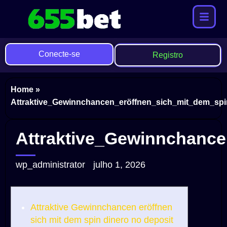
Conecte-se
Registro
Home
»
Attraktive_Gewinnchancen_eröffnen_sich_mit_dem_sp
Attraktive_Gewinnchanc
wp_administrator
julho 1, 2026
Attraktive Gewinnchancen eröffnen
sich mit dem spin dinero no deposit