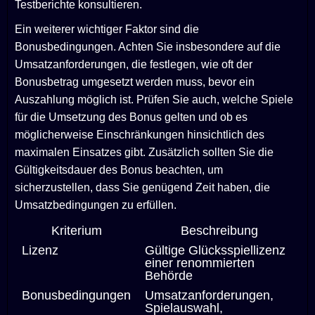
Testberichte konsultieren.
Ein weiterer wichtiger Faktor sind die
Bonusbedingungen. Achten Sie insbesondere auf die
Umsatzanforderungen, die festlegen, wie oft der
Bonusbetrag umgesetzt werden muss, bevor ein
Auszahlung möglich ist. Prüfen Sie auch, welche Spiele
für die Umsetzung des Bonus gelten und ob es
möglicherweise Einschränkungen hinsichtlich des
maximalen Einsatzes gibt. Zusätzlich sollten Sie die
Gültigkeitsdauer des Bonus beachten, um
sicherzustellen, dass Sie genügend Zeit haben, die
Umsatzbedingungen zu erfüllen.
Kriterium
Beschreibung
Lizenz
Gültige Glücksspiellizenz
einer renommierten
Behörde
Bonusbedingungen
Umsatzanforderungen,
Spielauswahl,