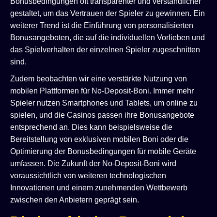
Bonusbedingungen oft transparenter und verständlicher
gestaltet, um das Vertrauen der Spieler zu gewinnen. Ein
weiterer Trend ist die Einführung von personalisierten
Bonusangeboten, die auf die individuellen Vorlieben und
das Spielverhalten der einzelnen Spieler zugeschnitten
sind.
Zudem beobachten wir eine verstärkte Nutzung von
mobilen Plattformen für No-Deposit-Boni. Immer mehr
Spieler nutzen Smartphones und Tablets, um online zu
spielen, und die Casinos passen ihre Bonusangebote
entsprechend an. Dies kann beispielsweise die
Bereitstellung von exklusiven mobilen Boni oder die
Optimierung der Bonusbedingungen für mobile Geräte
umfassen. Die Zukunft der No-Deposit-Boni wird
voraussichtlich von weiteren technologischen
Innovationen und einem zunehmenden Wettbewerb
zwischen den Anbietern geprägt sein.