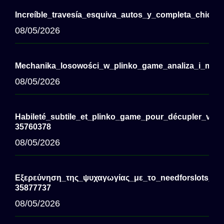
Increíble_travesía_esquiva_autos_y_completa_chicken
08/05/2026
Mechanika_losowości_w_plinko_game_analiza_i_moż
08/05/2026
Habileté_subtile_et_plinko_game_pour_décupler_vos_
35760378
08/05/2026
Εξερεύνηση_της_ψυχαγωγίας_με_το_needforslots_cas
35877737
08/05/2026