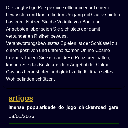
Die langfristige Perspektive sollte immer auf einem
bewussten und kontrollierten Umgang mit Glücksspielen
basieren. Nutzen Sie die Vorteile von Boni und
Angeboten, aber seien Sie sich stets der damit
verbundenen Risiken bewusst.
Verantwortungsbewusstes Spielen ist der Schlüssel zu
einem positiven und unterhaltsamen Online-Casino-
Erlebnis. Indem Sie sich an diese Prinzipien halten,
können Sie das Beste aus dem Angebot der Online-
Casinos herausholen und gleichzeitig Ihr finanzielles
Wohlbefinden schützen.
artigos
Imensa_popularidade_do_jogo_chickenroad_garante_d
08/05/2026