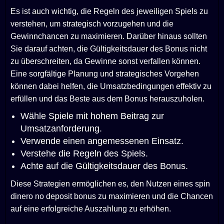
Es ist auch wichtig, die Regeln des jeweiligen Spiels zu
verstehen, um strategisch vorzugehen und die
Gewinnchancen zu maximieren. Darüber hinaus sollten
Sie darauf achten, die Gültigkeitsdauer des Bonus nicht
zu überschreiten, da Gewinne sonst verfallen können.
Eine sorgfältige Planung und strategisches Vorgehen
können dabei helfen, die Umsatzbedingungen effektiv zu
erfüllen und das Beste aus dem Bonus herauszuholen.
Wähle Spiele mit hohem Beitrag zur
Umsatzanforderung.
Verwende einen angemessenen Einsatz.
Verstehe die Regeln des Spiels.
Achte auf die Gültigkeitsdauer des Bonus.
Diese Strategien ermöglichen es, den Nutzen eines spin
dinero no deposit bonus zu maximieren und die Chancen
auf eine erfolgreiche Auszahlung zu erhöhen.