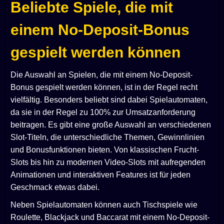
Beliebte Spiele, die mit
einem No-Deposit-Bonus
gespielt werden können
Die Auswahl an Spielen, die mit einem No-Deposit-
Bonus gespielt werden können, ist in der Regel recht
vielfältig. Besonders beliebt sind dabei Spielautomaten,
da sie in der Regel zu 100% zur Umsatzanforderung
beitragen. Es gibt eine große Auswahl an verschiedenen
Slot-Titeln, die unterschiedliche Themen, Gewinnlinien
und Bonusfunktionen bieten. Von klassischen Frucht-
Slots bis hin zu modernen Video-Slots mit aufregenden
Animationen und interaktiven Features ist für jeden
Geschmack etwas dabei.
Neben Spielautomaten können auch Tischspiele wie
Roulette, Blackjack und Baccarat mit einem No-Deposit-