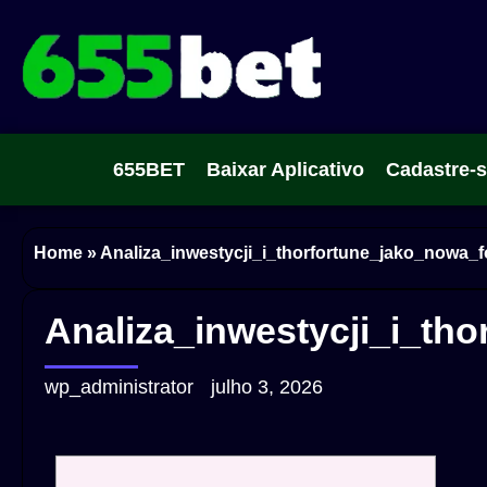
655BET
Baixar Aplicativo
Cadastre-
Home
»
Analiza_inwestycji_i_thorfortune_jako_nowa_
Analiza_inwestycji_i_th
wp_administrator
julho 3, 2026