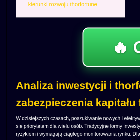
kierunki rozwoju thorfortune
🔥 
Analiza inwestycji i tho
zabezpieczenia kapitału
W dzisiejszych czasach, poszukiwanie nowych i efekty
się priorytetem dla wielu osób. Tradycyjne formy inwesty
ryzykiem i wymagają ciągłego monitorowania rynku. Dla