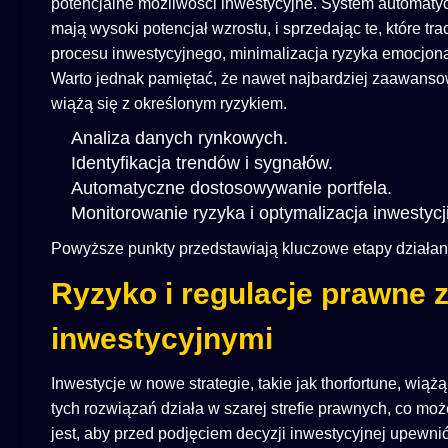
potencjalne możliwości inwestycyjne. System automatycz
mają wysoki potencjał wzrostu, i sprzedając te, które tr
procesu inwestycyjnego, minimalizacja ryzyka emocjonal
Warto jednak pamiętać, że nawet najbardziej zaawanso
wiążą się z określonym ryzykiem.
Analiza danych rynkowych.
Identyfikacja trendów i sygnałów.
Automatyczne dostosowywanie portfela.
Monitorowanie ryzyka i optymalizacja inwestycji
Powyższe punkty przedstawiają kluczowe etapy działani
Ryzyko i regulacje prawne 
inwestycyjnymi
Inwestycje w nowe strategie, takie jak thorfortune, wią
tych rozwiązań działa w szarej strefie prawnych, co m
jest, aby przed podjęciem decyzji inwestycyjnej upewni