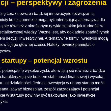
cji – perspektywy i zagrożenia
 się coraz nowsze i bardziej innowacyjne rozwiązania.
mioty kolekcjonerskie mogą być interesującą alternatywą dla
ą się również z określonym ryzykiem, takim jak trudności w
cjalistycznej wiedzy. Ważne jest, aby dokładnie zbadać rynek
iem decyzji inwestycyjnej. Alternatywne formy inwestycji mogą
nowić jego głównej części. Należy również pamiętać o
tywów.
 startupy – potencjał wzrostu
 potencjalnie wysokie zyski, ale wiążą się również z bardzo
harakteryzują się brakiem stabilności finansowej i wysoką
ku lat działalności. Jednak inwestycja w udany startup może
eanalizować biznesplan, zespół zarządzający i potencjał
cje w startupy powinny być traktowane jako inwestycje
zyka.