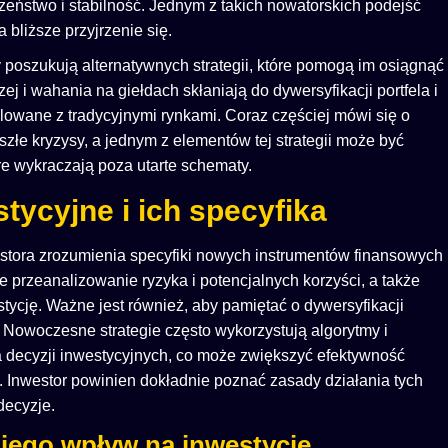
czeństwo i stabilność. Jednym z takich nowatorskich podejść
a bliższe przyjrzenie się.
 poszukują alternatywnych strategii, które pomogą im osiągnąć
j i wahania na giełdach skłaniają do dywersyfikacji portfela i
lowane z tradycyjnymi rynkami. Coraz częściej mówi się o
łe kryzysy, a jednym z elementów tej strategii może być
e wykraczają poza utarte schematy.
tycyjne i ich specyfika
tora zrozumienia specyfiki nowych instrumentów finansowych
dne przeanalizowanie ryzyka i potencjalnych korzyści, a także
tycję. Ważne jest również, aby pamiętać o dywersyfikacji
. Nowoczesne strategie często wykorzystują algorytmy i
a decyzji inwestycyjnych, co może zwiększyć efektywność
m. Inwestor powinien dokładnie poznać zasady działania tych
decyzje.
 jego wpływ na inwestycje