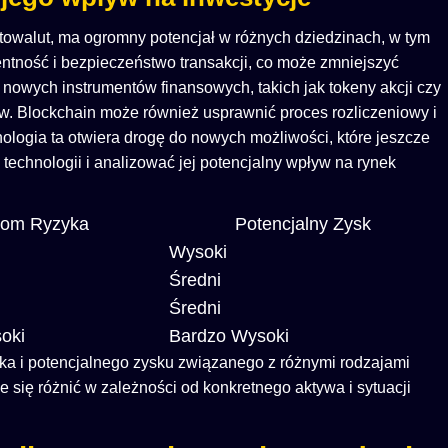
towalut, ma ogromny potencjał w różnych dziedzinach, w tym
ntność i bezpieczeństwo transakcji, co może zmniejszyć
nowych instrumentów finansowych, takich jak tokeny akcji czy
rów. Blockchain może również usprawnić proces rozliczeniowy i
hnologia ta otwiera drogę do nowych możliwości, które jeszcze
j technologii i analizować jej potencjalny wpływ na rynek
iom Ryzyka
Potencjalny Zysk
Wysoki
Średni
Średni
oki
Bardzo Wysoki
ka i potencjalnego zysku związanego z różnymi rodzajami
e się różnić w zależności od konkretnego aktywa i sytuacji