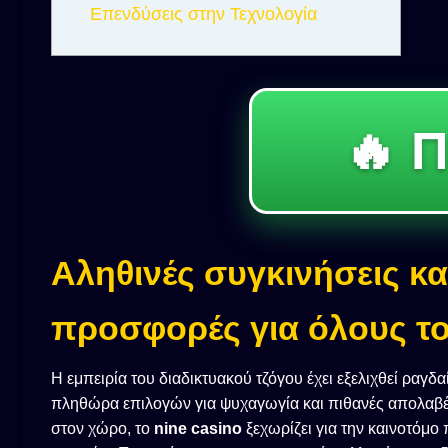
Επενδύσεις στην Τεχνολογία
🔥 Π
Αληθινές συγκινήσεις κα
προσφορές για όλους το
Η εμπειρία του διαδικτυακού τζόγου έχει εξελιχθεί ραγδ
πληθώρα επιλογών για ψυχαγωγία και πιθανές απολαβέ
στον χώρο, το
nine casino
ξεχωρίζει για την καινοτόμο