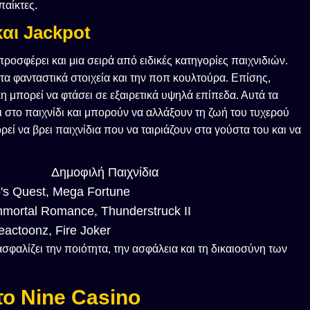
παίκτες.
και Jackpot
ροσφέρει και μια σειρά από ειδικές κατηγορίες παιχνιδιών.
 τα φανταστικά στοιχεία και την ποπ κουλτούρα. Επίσης,
η μπορεί να φτάσει σε εξαιρετικά υψηλά επίπεδα. Αυτά τα
 στο παιχνίδι και μπορούν να αλλάξουν τη ζωή του τυχερού
ορεί να βρει παιχνίδια που να ταιριάζουν στα γούστα του και να
Δημοφιλή Παιχνίδια
o's Quest, Mega Fortune
mortal Romance, Thunderstruck II
actoonz, Fire Joker
φαλίζει την ποιότητα, την ασφάλεια και τη δικαιοσύνη των
ο Nine Casino