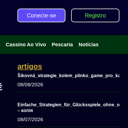
Conecte-se
Registro
Cassino Ao Vivo
Pescaria
Notícias
artigos
Šikovná_strategie_kolem_plinko_game_pro_každ
έ
08/08/2026
Einfache_Strategien_für_Glücksspiele_ohne_oas
– копія
08/07/2026