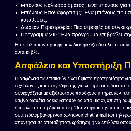
Μπόνους Καλωσορίσματος: Ένα μπόνους για το
Μπόνους Επαναφόρτισης: Ένα μπόνους που πρ
καταθέσεις.
Δωρεάν Περιστροφές: Περιστροφές σε συγκεκρι
Πρόγραμμα VIP: Ένα πρόγραμμα επιβράβευσης γ
Η ποικιλία των προσφορών διασφαλίζει ότι όλοι οι παί
ανταμοιβές.
Ασφάλεια και Υποστήριξη Π
Η ασφάλεια των παικτών είναι ύψιστη προτεραιότητα γι
τεχνολογίες κρυπτογράφησης για να προστατεύσει τα π
συνεργάζεται με αξιόπιστους παρόχους υπηρεσιών πλη
καζίνο διαθέτει άδεια λειτουργίας από μια αξιόπιστη ρυ
διαφάνεια και τη δικαιοσύνη. Όσον αφορά την υποστήρι
συμπεριλαμβανομένου ζωντανού chat, email και τηλεφών
απαντήσει σε οποιαδήποτε ερώτηση ή να επιλύσει οποι