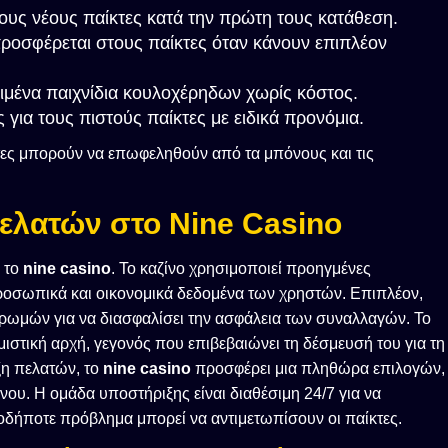
υς νέους παίκτες κατά την πρώτη τους κατάθεση.
οσφέρεται στους παίκτες όταν κάνουν επιπλέον
μένα παιχνίδια κουλοχέρηδων χωρίς κόστος.
ια τους πιστούς παίκτες με ειδικά προνόμια.
κτες μπορούν να επωφεληθούν από τα μπόνους και τις
ελατών στο Nine Casino
α το
nine casino
. Το καζίνο χρησιμοποιεί προηγμένες
ροσωπικά και οικονομικά δεδομένα των χρηστών. Επιπλέον,
ρωμών για να διασφαλίσει την ασφάλεια των συναλλαγών. Το
θμιστική αρχή, γεγονός που επιβεβαιώνει τη δέσμευσή του για τη
ξη πελατών, το
nine casino
προσφέρει μια πληθώρα επιλογών,
ου. Η ομάδα υποστήριξης είναι διαθέσιμη 24/7 για να
οδήποτε πρόβλημα μπορεί να αντιμετωπίσουν οι παίκτες.