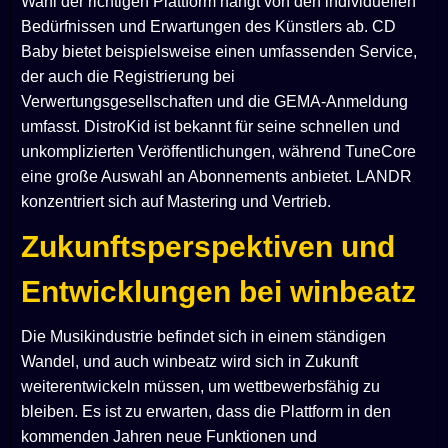
Wahl der richtigen Plattform hängt von den individuellen
Bedürfnissen und Erwartungen des Künstlers ab. CD
Baby bietet beispielsweise einen umfassenden Service,
der auch die Registrierung bei
Verwertungsgesellschaften und die GEMA-Anmeldung
umfasst. DistroKid ist bekannt für seine schnellen und
unkomplizierten Veröffentlichungen, während TuneCore
eine große Auswahl an Abonnements anbietet. LANDR
konzentriert sich auf Mastering und Vertrieb.
Zukunftsperspektiven und
Entwicklungen bei winbeatz
Die Musikindustrie befindet sich in einem ständigen
Wandel, und auch winbeatz wird sich in Zukunft
weiterentwickeln müssen, um wettbewerbsfähig zu
bleiben. Es ist zu erwarten, dass die Plattform in den
kommenden Jahren neue Funktionen und