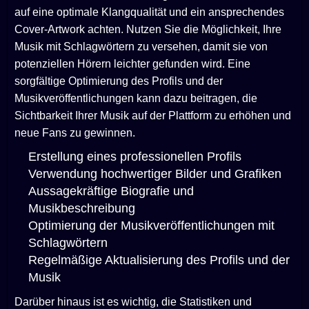
auf eine optimale Klangqualität und ein ansprechendes
Cover-Artwork achten. Nutzen Sie die Möglichkeit, Ihre
Musik mit Schlagwörtern zu versehen, damit sie von
potenziellen Hörern leichter gefunden wird. Eine
sorgfältige Optimierung des Profils und der
Musikveröffentlichungen kann dazu beitragen, die
Sichtbarkeit Ihrer Musik auf der Plattform zu erhöhen und
neue Fans zu gewinnen.
Erstellung eines professionellen Profils
Verwendung hochwertiger Bilder und Grafiken
Aussagekräftige Biografie und
Musikbeschreibung
Optimierung der Musikveröffentlichungen mit
Schlagwörtern
Regelmäßige Aktualisierung des Profils und der
Musik
Darüber hinaus ist es wichtig, die Statistiken und