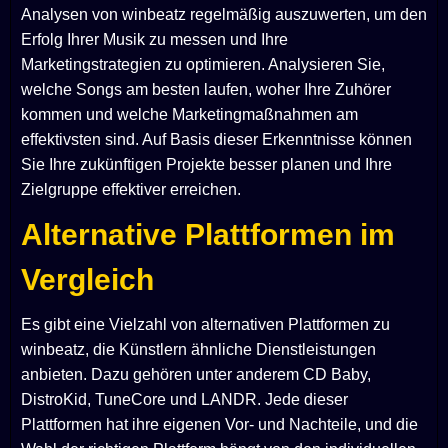
Analysen von winbeatz regelmäßig auszuwerten, um den
Erfolg Ihrer Musik zu messen und Ihre
Marketingstrategien zu optimieren. Analysieren Sie,
welche Songs am besten laufen, woher Ihre Zuhörer
kommen und welche Marketingmaßnahmen am
effektivsten sind. Auf Basis dieser Erkenntnisse können
Sie Ihre zukünftigen Projekte besser planen und Ihre
Zielgruppe effektiver erreichen.
Alternative Plattformen im
Vergleich
Es gibt eine Vielzahl von alternativen Plattformen zu
winbeatz, die Künstlern ähnliche Dienstleistungen
anbieten. Dazu gehören unter anderem CD Baby,
DistroKid, TuneCore und LANDR. Jede dieser
Plattformen hat ihre eigenen Vor- und Nachteile, und die