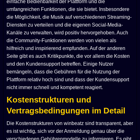
einfache Bedienbarkeit der Plattform und die
umfangreichen Funktionen, die sie bietet. Insbesondere
die Möglichkeit, die Musik auf verschiedenen Streaming-
Diensten zu verteilen und die eigenen Social-Media-
Kanäle zu verwalten, wird positiv hervorgehoben. Auch
die Community-Funktionen werden von vielen als
hilfreich und inspirierend empfunden. Auf der anderen
Seite gibt es auch Kritikpunkte, die vor allem die Kosten
und den Kundensupport betreffen. Einige Nutzer
bemängeln, dass die Gebühren für die Nutzung der
Plattform relativ hoch sind und dass der Kundensupport
nicht immer schnell und kompetent reagiert.
Kostenstrukturen und
Vertragsbedingungen im Detail
Die Kostenstrukturen von winbeatz sind transparent, aber
es ist wichtig, sich vor der Anmeldung genau über die
verschiedenen Gebührenmodelle zu informieren. Es gibt