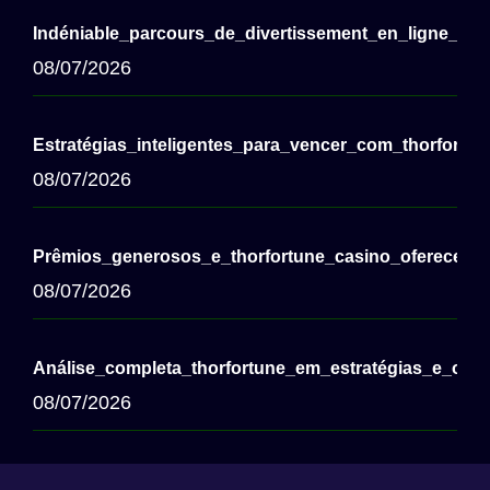
Indéniable_parcours_de_divertissement_en_ligne_vi
08/07/2026
Estratégias_inteligentes_para_vencer_com_thorfortu
08/07/2026
Prêmios_generosos_e_thorfortune_casino_oferecem_d
08/07/2026
Análise_completa_thorfortune_em_estratégias_e_opor
08/07/2026