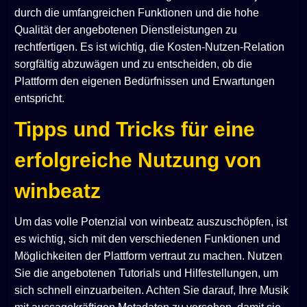
durch die umfangreichen Funktionen und die hohe
Qualität der angebotenen Dienstleistungen zu
rechtfertigen. Es ist wichtig, die Kosten-Nutzen-Relation
sorgfältig abzuwägen und zu entscheiden, ob die
Plattform den eigenen Bedürfnissen und Erwartungen
entspricht.
Tipps und Tricks für eine
erfolgreiche Nutzung von
winbeatz
Um das volle Potenzial von winbeatz auszuschöpfen, ist
es wichtig, sich mit den verschiedenen Funktionen und
Möglichkeiten der Plattform vertraut zu machen. Nutzen
Sie die angebotenen Tutorials und Hilfestellungen, um
sich schnell einzuarbeiten. Achten Sie darauf, Ihre Musik