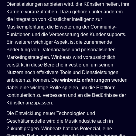
Dienstleistungen anbieten wird, die Künstlern helfen, ihre
Karriere voranzutreiben. Dazu gehören unter anderem
die Integration von künstlicher Intelligenz zur
Musikempfehlung, die Erweiterung der Community-
Funktionen und die Verbesserung des Kundensupports.
Ein weiterer wichtiger Aspekt ist die zunehmende
Bedeutung von Datenanalyse und personalisierten
Marketingstrategien. Winbeatz wird voraussichtlich
verstärkt in diese Bereiche investieren, um seinen
Nutzern noch effektivere Tools und Dienstleistungen
anbieten zu können. Die
winbeatz erfahrungen
werden
dabei eine wichtige Rolle spielen, um die Plattform
kontinuierlich zu verbessern und an die Bedürfnisse der
Künstler anzupassen.
Die Entwicklung neuer Technologien und
Geschäftsmodelle wird die Musikindustrie auch in
Zukunft prägen. Winbeatz hat das Potenzial, eine