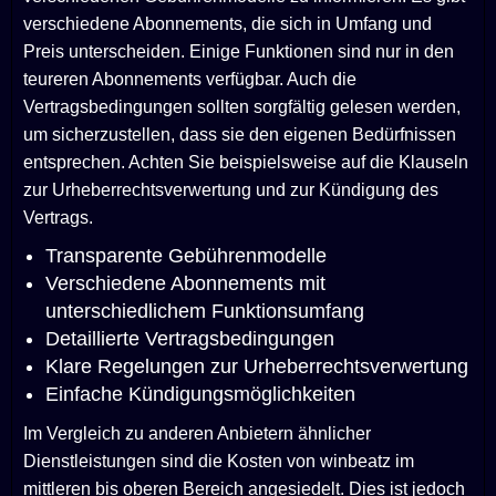
verschiedene Abonnements, die sich in Umfang und
Preis unterscheiden. Einige Funktionen sind nur in den
teureren Abonnements verfügbar. Auch die
Vertragsbedingungen sollten sorgfältig gelesen werden,
um sicherzustellen, dass sie den eigenen Bedürfnissen
entsprechen. Achten Sie beispielsweise auf die Klauseln
zur Urheberrechtsverwertung und zur Kündigung des
Vertrags.
Transparente Gebührenmodelle
Verschiedene Abonnements mit
unterschiedlichem Funktionsumfang
Detaillierte Vertragsbedingungen
Klare Regelungen zur Urheberrechtsverwertung
Einfache Kündigungsmöglichkeiten
Im Vergleich zu anderen Anbietern ähnlicher
Dienstleistungen sind die Kosten von winbeatz im
mittleren bis oberen Bereich angesiedelt. Dies ist jedoch