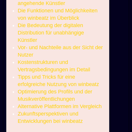
angehende Künstler
Die Funktionen und Möglichkeiten
von winbeatz im Überblick
Die Bedeutung der digitalen
Distribution für unabhängige
Künstler
Vor- und Nachteile aus der Sicht der
Nutzer
Kostenstrukturen und
Vertragsbedingungen im Detail
Tipps und Tricks für eine
erfolgreiche Nutzung von winbeatz
Optimierung des Profils und der
Musikveröffentlichungen
Alternative Plattformen im Vergleich
Zukunftsperspektiven und
Entwicklungen bei winbeatz