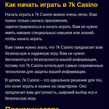
Как начать играть в 7k Casino
Начать играть в 7k Casino можно очень легко. Вам
нужно только скачать приложение,
зарегистрироваться и начать играть. Вам не нужно
иметь никаких специальных навыков или знаний,
чтобы начать играть.
Вам также нужно знать, что 7k Casino предлагает вам
безопасную и надежную игру. Вам не нужно
беспокоиться о безопасности вашей информации,
потому что 7k Casino использует самые современные
технологии для защиты вашей информации.
В целом, 7k Casino – это идеальное решение для тех,
кто хочет играть в казино на смартфоне. Оно
предлагает вам доступность, широкий выбор игр и
безопасную игру.