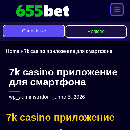
Conecte-se
Registro
Home
»
7k casino приложение для смартфона
7k casino приложение
для смартфона
wp_administrator
junho 5, 2026
7k casino приложение