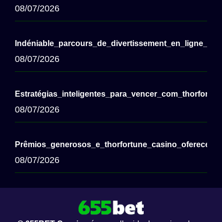
08/07/2026
Indéniable_parcours_de_divertissement_en_ligne_vi
08/07/2026
Estratégias_inteligentes_para_vencer_com_thorfortu
08/07/2026
Prêmios_generosos_e_thorfortune_casino_oferecem_d
08/07/2026