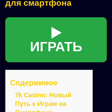
для смартфона
▶️
ИГРАТЬ
Содержимое
7k Casino: Новый
Путь к Играм на