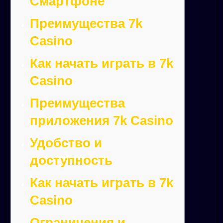
Смартфоне
Преимущества 7k
Casino
Как начать играть в 7k
Casino
Преимущества
приложения 7k Casino
Удобство и
доступность
Как начать играть в 7k
Casino
Ограничения и