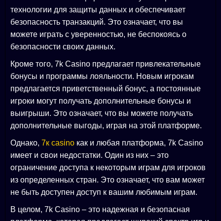
технологии для защиты данных и обеспечивает
безопасность транзакций. Это означает, что вы
можете играть с уверенностью, не беспокоясь о
безопасности своих данных.
Кроме того, 7k Casino предлагает привлекательные
бонусы и программы лояльности. Новым игрокам
предлагается приветственный бонус, а постоянные
игроки могут получать дополнительные бонусы и
выигрыши. Это означает, что вы можете получать
дополнительные выгоды, играя на этой платформе.
Однако,
7к casino
как и любая платформа, 7k Casino
имеет и свои недостатки. Один из них – это
ограничение доступа к некоторым играм для игроков
из определенных стран. Это означает, что вам может
не быть доступен доступ к вашим любимым играм.
В целом, 7k Casino – это надежная и безопасная