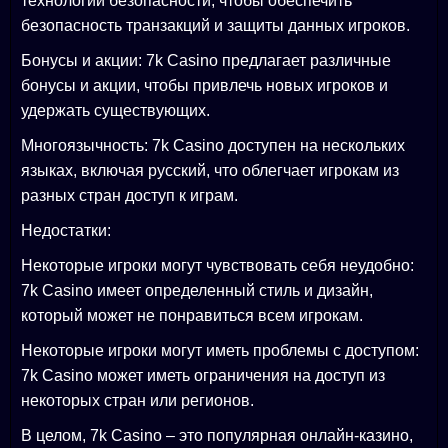
технологии безопасности, чтобы обеспечить
безопасность транзакций и защиты данных игроков.
Бонусы и акции: 7k Casino предлагает различные
бонусы и акции, чтобы привлечь новых игроков и
удержать существующих.
Многоязычность: 7k Casino доступен на нескольких
языках, включая русский, что облегчает игрокам из
разных стран доступ к играм.
Недостатки:
Некоторые игроки могут чувствовать себя неудобно:
7k Casino имеет определенный стиль и дизайн,
который может не понравиться всем игрокам.
Некоторые игроки могут иметь проблемы с доступом:
7k Casino может иметь ограничения на доступ из
некоторых стран или регионов.
В целом, 7k Casino – это популярная онлайн-казино,