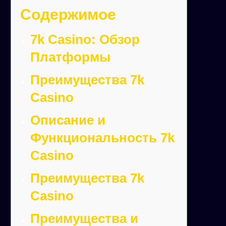
Содержимое
7k
Casino: Обзор
Платформы
Преимущества
7k
Casino
Описание
и
Функциональность 7k
Casino
Преимущества
7k
Casino
Преимущества
и