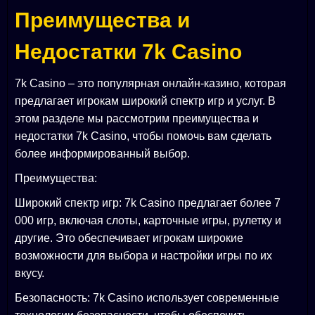
Преимущества и
Недостатки 7k Casino
7k Casino – это популярная онлайн-казино, которая
предлагает игрокам широкий спектр игр и услуг. В
этом разделе мы рассмотрим преимущества и
недостатки 7k Casino, чтобы помочь вам сделать
более информированный выбор.
Преимущества:
Широкий спектр игр: 7k Casino предлагает более 7
000 игр, включая слоты, карточные игры, рулетку и
другие. Это обеспечивает игрокам широкие
возможности для выбора и настройки игры по их
вкусу.
Безопасность: 7k Casino использует современные