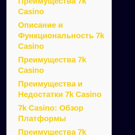
Преимущества
7k
Casino
Описание
и
Функциональность 7k
Casino
Преимущества
7k
Casino
Преимущества
и
Недостатки 7k Casino
7k Casino: Обзор
Платформы
Преимущества 7k